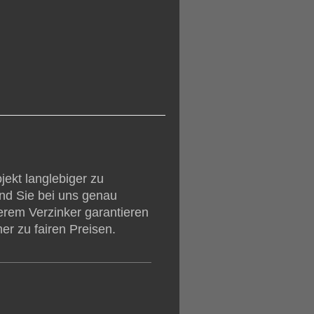
lbau Blahut
jekt langlebiger zu
nd Sie bei uns genau
erem Verzinker garantieren
er zu fairen Preisen.