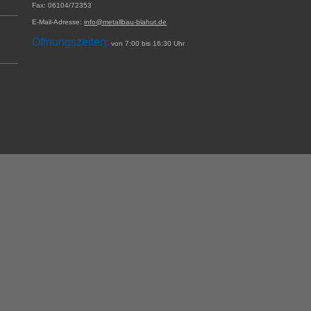
Fax:
06104/72353
E-Mail-Adresse:
info@metallbau-blahut.de
Öffnungszeiten:
von 7:00 bis 16:30 Uhr