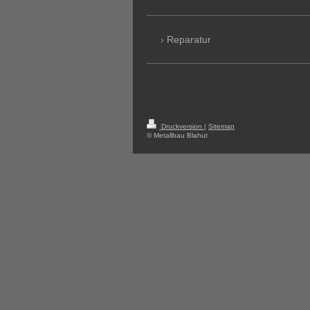
Reparatur
Druckversion
|
Sitemap
© Metallbau Blahut