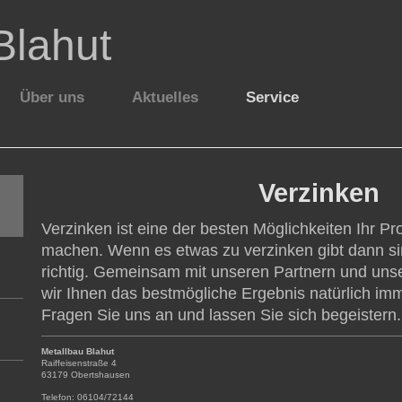
Blahut
Über uns
Aktuelles
Service
illkommen bei Metal
Verzinken
Verzinken ist eine der besten Möglichkeiten Ihr Pro
machen. Wenn es etwas zu verzinken gibt dann si
richtig. Gemeinsam mit unseren Partnern und uns
wir Ihnen das bestmögliche Ergebnis natürlich imm
Fragen Sie uns an und lassen Sie sich begeistern.
Metallbau Blahut
Raiffeisenstraße
4
63179
Obertshausen
Telefon:
06104/72144